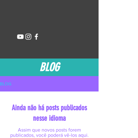
BLOG
BLOG
Ainda não há posts publicados
nesse idioma
Assim que novos posts forem
publicados, você poderá vê-los aqui.