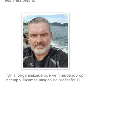
Elena Echeverria
“Uma longa amizade que vem mudando com
o tempo. Ficamos amigos da profissão. O
professor Marco Buonomo tem larga
experiência na famosa academia do Rio.
Essa experiência no Brasil, somada ao seu
aprendizado nos EUA, certamente traz um
grande diferencial em seu treinamento em
frente ao cenário de Fitness em Miami. Boa
sorte. Abraço. "
Mauricio marinho