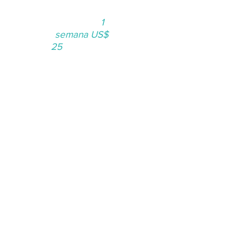
1
semana US$
25
3 meses
$ 84
1
ano $ 169
AULAS
EM
VÍDEO