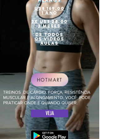
planos
US$ 169,00
1 ano
3X US$ 28,00
3 MESES
de todos
os vídeos
Aulas
HOTMART
TREINOS DE CÁRDIO, FORÇA, RESISTÊNCIA
MUSCULAR E ALONGAMENTO. VOCÊ PODE
PRATICAR ONDE E QUANDO QUISER.
VEJA